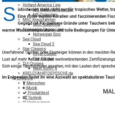
MS Europa 2
Holland America Line
S
üdostasien steht nicht nur für tropisches Wetter, 
MS Nieuw Amsterdam
MS Osterdam
Eine voller bunten Korallen und faszinierenden Fis
MSC Kreuzfahrten
Gegend ist für mehrere Gründe unter Tauchern beli
MSC Magnifica
Norwegian Cruise Line
warme Wassertemperaturen und tolle Bedingungen für Unt
Norwegian Epic
Sea Cloud
Sea Cloud 2
Star Clippers
Unerfahrene Taucher oder Einsteiger können in den meisten Re
Royal Clipper
Star Clipper
Lust auf mehr hat ist mit den weitverbreitenden Zertifizierun
TUI Cruises
Sich einige Tauchschulen ansehen, mit den Leuten dort sprech
Mein Schiff 4
KREUZFAHRTDEPESCHE.de
Im Folgenden findet ihr eine Auswahl an spektakulären Tau
Lifestyle
Menschen
Musik
MAL
Produkttest
Technik
Verlosungen
Video
Reisedeals