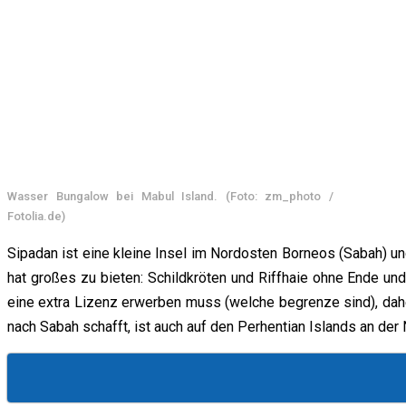
News
Reise-News
Kreuzfahrt-News
Auto-News
Kontakt
Shop
Redaktion
Mediadaten
Kooperationen
Wasser Bungalow bei Mabul Island. (Foto: zm_photo /
Fotolia.de)
Sipadan ist eine kleine Insel im Nordosten Borneos (Sabah) un
hat großes zu bieten: Schildkröten und Riffhaie ohne Ende und
eine extra Lizenz erwerben muss (welche begrenze sind), daher
nach Sabah schafft, ist auch auf den Perhentian Islands an der