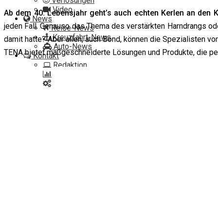
Verlosungen
Video
Ab dem 40. Lebensjahr geht’s auch echten Kerlen an den Kr
News
jeden Fall. Genauso das Thema des verstärkten Harndrangs o
Reise-News
Kreuzfahrt-News
damit hatte? Aber allen, auch Bond, können die Spezialisten v
Auto-News
TENA bietet maßgeschneiderte Lösungen und Produkte, die per
Kontakt
Redaktion
Mediadaten
Kooperationen