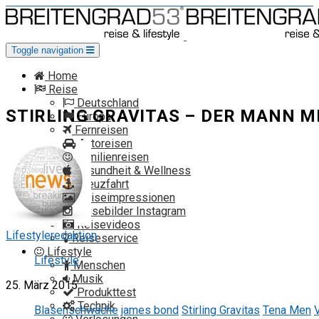
Toggle navigation
Home
Reise
Deutschland
STIRLING GRAVITAS – DER MANN 
Europa
Fernreisen
Autoreisen
Familienreisen
Gesundheit & Wellness
Kreuzfahrt
Reiseimpressionen
Reisebilder Instagram
Reisevideos
Lifestyleredaktion
Reiseservice
Lifestyle
Lifestyle
Menschen
Musik
25. März 2015
Produkttest
Technik
Blasenschwäche
james bond
Stirling Gravitas
Tena Men